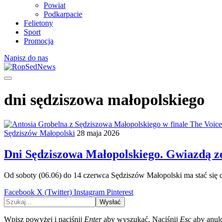
Powiat
Podkarpacie
Felietony
Sport
Promocja
Napisz do nas
dni sędziszowa małopolskiego
Sędziszów Małopolski
28 maja 2026
Dni Sędziszowa Małopolskiego. Gwiazdą ze
Od soboty (06.06) do 14 czerwca Sędziszów Małopolski ma stać się 
Facebook
X (Twitter)
Instagram
Pinterest
Wysłać
Wpisz powyżej i naciśnij
Enter
aby wyszukać. Naciśnij
Esc
aby anul