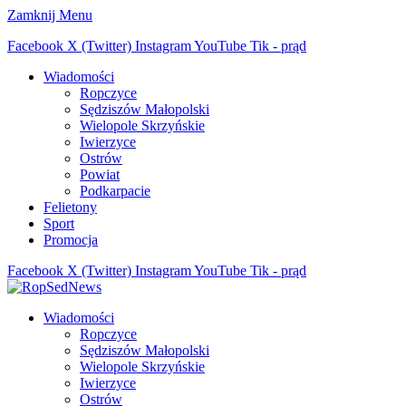
Zamknij Menu
Facebook
X (Twitter)
Instagram
YouTube
Tik - prąd
Wiadomości
Ropczyce
Sędziszów Małopolski
Wielopole Skrzyńskie
Iwierzyce
Ostrów
Powiat
Podkarpacie
Felietony
Sport
Promocja
Facebook
X (Twitter)
Instagram
YouTube
Tik - prąd
Wiadomości
Ropczyce
Sędziszów Małopolski
Wielopole Skrzyńskie
Iwierzyce
Ostrów